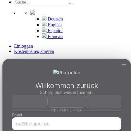
Deutsch
English
Español
Français
Einloggen
Kostenlos registrieren
Willkommen zurück
Schön, dich wiederzusehen.
ODER MIT E-MAIL
Email