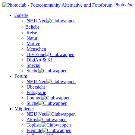
Photo
club
Galerie
NEU
Neu
Beliebt
Reise
Natur
Motive
Menschen
16+ Zone
DigiArt & KI
Special
Suche
Forum
NEU
Neu
Übersicht
Fotografie
Lounge
Suche
Mitglieder
NEU
Neu
Aktiv
Topliste
Freunde