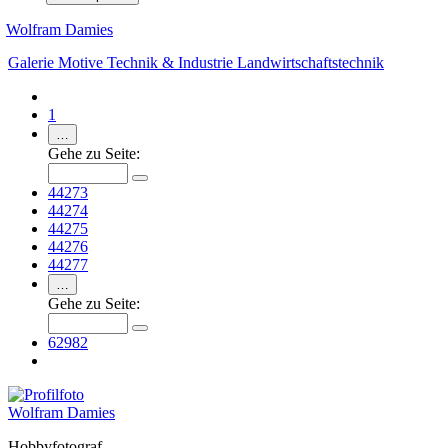
Wolfram Damies
Galerie
Motive
Technik & Industrie
Landwirtschaftstechnik
1
…
Gehe zu Seite:
44273
44274
44275
44276
44277
…
Gehe zu Seite:
62982
Wolfram Damies
Hobbyfotograf