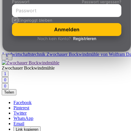
Passwort
Passwort vergessen?
Eingeloggt bleiben
Anmelden
Noch kein Konto?
Registrieren
Landwirtschaftstechnik
Zwochauer Bockwindmühle von Wolfram D
Zwochauer Bockwindmühle
1
0
0
Teilen
Facebook
Pinterest
Twitter
WhatsApp
Email
Link kopieren