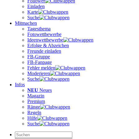
Follower
Einladen
Karte
Suche
Mitmachen
Tagesthema
Fotowettbewerbe
Ideenwettbewerbe
Erfolge & Abzeichen
Freunde einladen
FB-Gruppe
FB-Fanpage
Fehler melden
Moderieren
Suche
Infos
NEU
Neues
Magazin
Premium
Ränge
Regeln
Hilfe
Suche