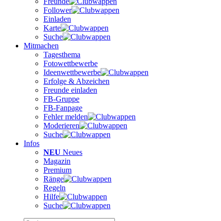
Freunde
Follower
Einladen
Karte
Suche
Mitmachen
Tagesthema
Fotowettbewerbe
Ideenwettbewerbe
Erfolge & Abzeichen
Freunde einladen
FB-Gruppe
FB-Fanpage
Fehler melden
Moderieren
Suche
Infos
NEU
Neues
Magazin
Premium
Ränge
Regeln
Hilfe
Suche