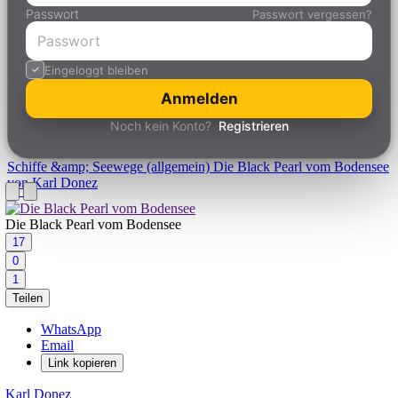
Passwort
Passwort vergessen?
Eingeloggt bleiben
Anmelden
Noch kein Konto?
Registrieren
Schiffe &amp; Seewege (allgemein)
Die Black Pearl vom Bodensee
von Karl Donez
Die Black Pearl vom Bodensee
17
0
1
Teilen
WhatsApp
Email
Link kopieren
Karl Donez