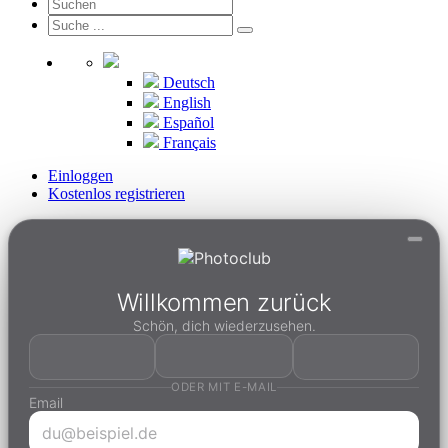
Deutsch
English
Español
Français
Einloggen
Kostenlos registrieren
Willkommen zurück
Schön, dich wiederzusehen.
ODER MIT E-MAIL
Email