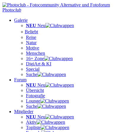
Photo
club
Galerie
NEU
Neu
Beliebt
Reise
Natur
Motive
Menschen
16+ Zone
DigiArt & KI
Special
Suche
Forum
NEU
Neu
Übersicht
Fotografie
Lounge
Suche
Mitglieder
NEU
Neu
Aktiv
Topliste