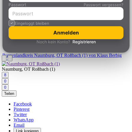
Passwort
Passwort vergessen?
Eingeloggt bleiben
Anmelden
Noch kein Konto?
Registrieren
Burgenlandkreis
Naumburg, OT Roßbach (1) von Klaus Berbig
Naumburg, OT Roßbach (1)
8
0
0
Teilen
Facebook
Pinterest
Twitter
WhatsApp
Email
Link kopieren