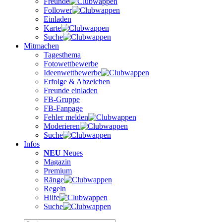
Freunde
Follower
Einladen
Karte
Suche
Mitmachen
Tagesthema
Fotowettbewerbe
Ideenwettbewerbe
Erfolge & Abzeichen
Freunde einladen
FB-Gruppe
FB-Fanpage
Fehler melden
Moderieren
Suche
Infos
NEU
Neues
Magazin
Premium
Ränge
Regeln
Hilfe
Suche