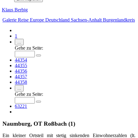
Klaus Berbig
Galerie
Reise
Europe
Deutschland
Sachsen-Anhalt
Burgenlandkreis
1
…
Gehe zu Seite:
44354
44355
44356
44357
44358
…
Gehe zu Seite:
63221
Naumburg, OT Roßbach (1)
Ein kleiner Ortsteil mit stetig sinkenden Einwohnerzahlen (lt.