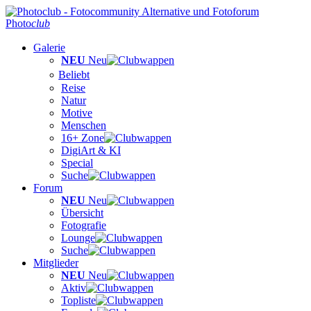
Photo
club
Galerie
NEU
Neu
Beliebt
Reise
Natur
Motive
Menschen
16+ Zone
DigiArt & KI
Special
Suche
Forum
NEU
Neu
Übersicht
Fotografie
Lounge
Suche
Mitglieder
NEU
Neu
Aktiv
Topliste