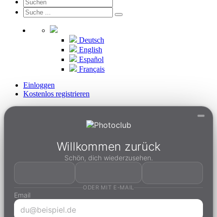
Deutsch
English
Español
Français
Einloggen
Kostenlos registrieren
Willkommen zurück
Schön, dich wiederzusehen.
ODER MIT E-MAIL
Email