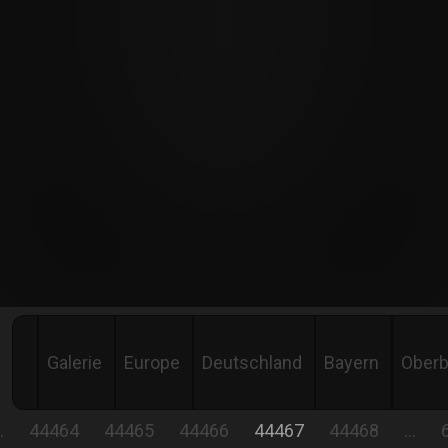
Galerie
Europe
Deutschland
Bayern
Oberb
…
44464
44465
44466
44467
44468
…