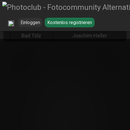
Einloggen
Kostenlos registrieren
Landkreis
der alte Kahn von Hans-
Bad Tölz
Joachim Heller