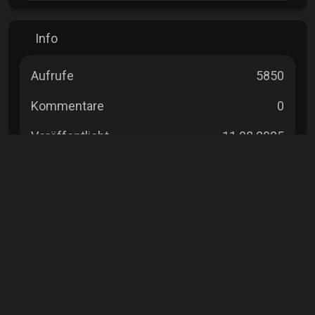
Info
Aufrufe
5850
Kommentare
0
Veröffentlicht
11.08.2025
Lizenz
Foto-ID
[pc-foto:79415]
Exif
Hersteller
Xiaomi