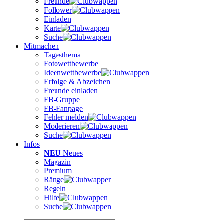
Freunde
Follower
Einladen
Karte
Suche
Mitmachen
Tagesthema
Fotowettbewerbe
Ideenwettbewerbe
Erfolge & Abzeichen
Freunde einladen
FB-Gruppe
FB-Fanpage
Fehler melden
Moderieren
Suche
Infos
NEU
Neues
Magazin
Premium
Ränge
Regeln
Hilfe
Suche