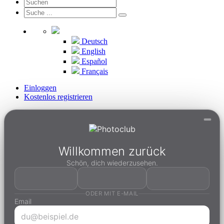
Deutsch
English
Español
Français
Einloggen
Kostenlos registrieren
Willkommen zurück
Schön, dich wiederzusehen.
ODER MIT E-MAIL
Email