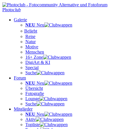
Photo
club
Galerie
NEU
Neu
Beliebt
Reise
Natur
Motive
Menschen
16+ Zone
DigiArt & KI
Special
Suche
Forum
NEU
Neu
Übersicht
Fotografie
Lounge
Suche
Mitglieder
NEU
Neu
Aktiv
Topliste