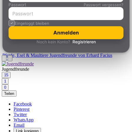
Passwort
Passwort vergessen?
Eingeloggt bleiben
Anmelden
Noch kein Konto?
Registrieren
Pferde, Esel & Maultiere
Jugendfreunde von Erhard Facius
Jugendfreunde
15
1
0
Teilen
Facebook
Pinterest
Twitter
WhatsApp
Email
Link kopieren