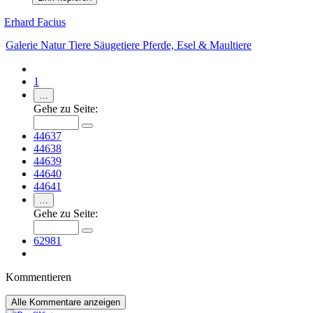
Erhard Facius
Galerie
Natur
Tiere
Säugetiere
Pferde, Esel & Maultiere
1
…
Gehe zu Seite:
44637
44638
44639
44640
44641
…
Gehe zu Seite:
62981
Kommentieren
Alle
Kommentare anzeigen