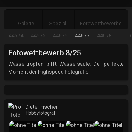
Galerie
Spezial
Fotowettbewerbe
…
44674
44675
44676
44677
44678
…
Fotowettbewerb 8/25
Wassertropfen trifft Wassersäule. Der perfekte
Moment der Highspeed Fotografie.
Dieter Fischer
Hobbyfotograf