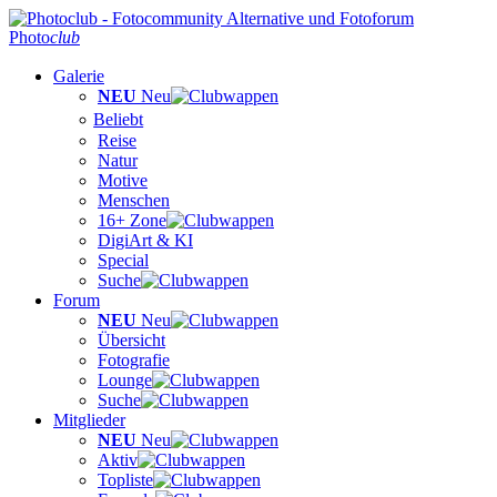
Photo
club
Galerie
NEU
Neu
Beliebt
Reise
Natur
Motive
Menschen
16+ Zone
DigiArt & KI
Special
Suche
Forum
NEU
Neu
Übersicht
Fotografie
Lounge
Suche
Mitglieder
NEU
Neu
Aktiv
Topliste