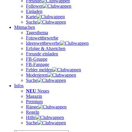
Freunde
Follower
Einladen
Karte
Suche
Mitmachen
Tagesthema
Fotowettbewerbe
Ideenwettbewerbe
Erfolge & Abzeichen
Freunde einladen
FB-Gruppe
FB-Fanpage
Fehler melden
Moderieren
Suche
Infos
NEU
Neues
Magazin
Premium
Ränge
Regeln
Hilfe
Suche