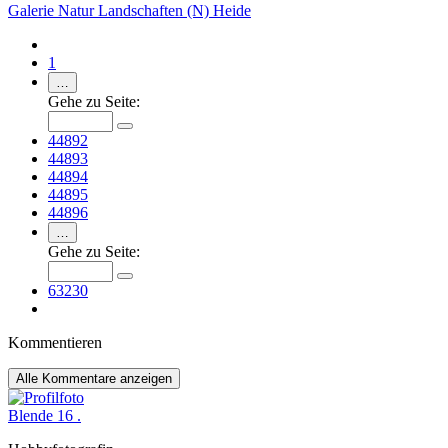
Galerie
Natur
Landschaften (N)
Heide
1
…
Gehe zu Seite:
44892
44893
44894
44895
44896
…
Gehe zu Seite:
63230
Kommentieren
Alle
Kommentare anzeigen
Blende 16 .