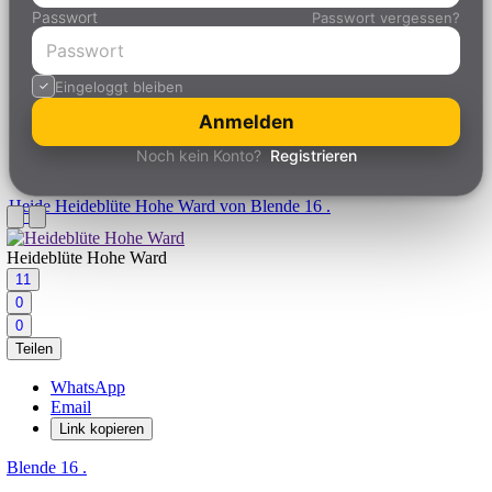
Passwort
Passwort vergessen?
Eingeloggt bleiben
Anmelden
Noch kein Konto?
Registrieren
Heide
Heideblüte Hohe Ward von Blende 16 .
Heideblüte Hohe Ward
11
0
0
Teilen
WhatsApp
Email
Link kopieren
Blende 16 .