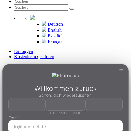
Deutsch
English
Español
Français
Einloggen
Kostenlos registrieren
Willkommen zurück
Schön, dich wiederzusehen.
ODER MIT E-MAIL
Email