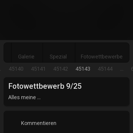
Galerie
Spezial
Fotowettbewerbe
…
45140
45141
45142
45143
45144
…
Fotowettbewerb 9/25
Alles meine ...
Kommentieren