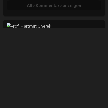
Alle
Kommentare anzeigen
Hartmut Cherek
Hobbyfotograf
16+
18+
mehr
Info
Aufrufe
3464