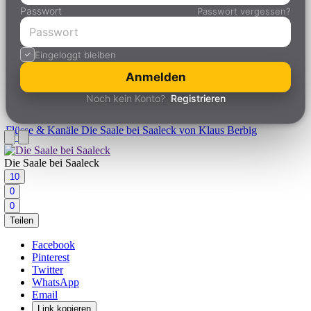
Passwort
Passwort vergessen?
Eingeloggt bleiben
Anmelden
Noch kein Konto?
Registrieren
Flüsse & Kanäle
Die Saale bei Saaleck von Klaus Berbig
Die Saale bei Saaleck
10
0
0
Teilen
Facebook
Pinterest
Twitter
WhatsApp
Email
Link kopieren