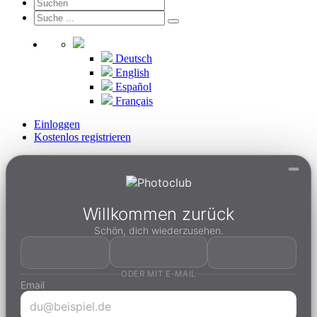
Deutsch
English
Español
Français
Einloggen
Kostenlos registrieren
Willkommen zurück
Schön, dich wiederzusehen.
ODER MIT E-MAIL
Email