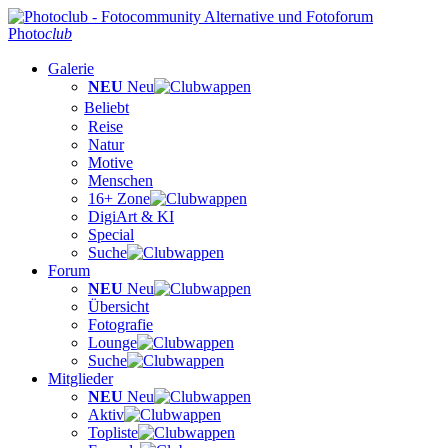
Photo
club
Galerie
NEU
Neu
Beliebt
Reise
Natur
Motive
Menschen
16+ Zone
DigiArt & KI
Special
Suche
Forum
NEU
Neu
Übersicht
Fotografie
Lounge
Suche
Mitglieder
NEU
Neu
Aktiv
Topliste