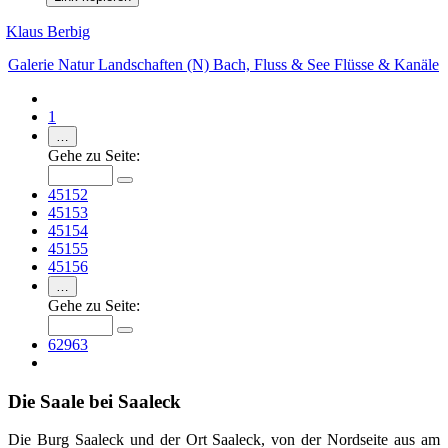
Klaus Berbig
Galerie
Natur
Landschaften (N)
Bach, Fluss & See
Flüsse & Kanäle
1
…
Gehe zu Seite:
45152
45153
45154
45155
45156
…
Gehe zu Seite:
62963
Die Saale bei Saaleck
Die Burg Saaleck und der Ort Saaleck, von der Nordseite aus am