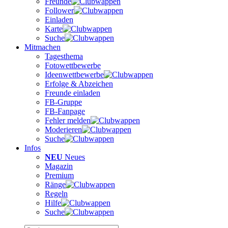
Freunde
Follower
Einladen
Karte
Suche
Mitmachen
Tagesthema
Fotowettbewerbe
Ideenwettbewerbe
Erfolge & Abzeichen
Freunde einladen
FB-Gruppe
FB-Fanpage
Fehler melden
Moderieren
Suche
Infos
NEU
Neues
Magazin
Premium
Ränge
Regeln
Hilfe
Suche