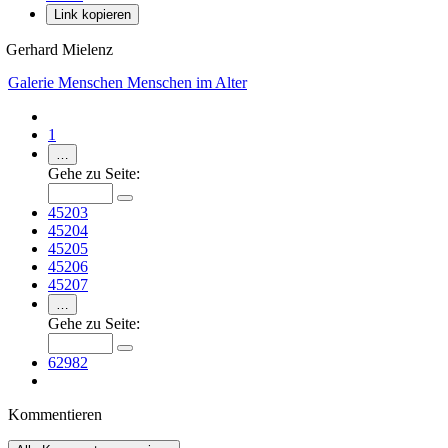
Link kopieren
Gerhard Mielenz
Galerie
Menschen
Menschen im Alter
1
…
Gehe zu Seite:
45203
45204
45205
45206
45207
…
Gehe zu Seite:
62982
Kommentieren