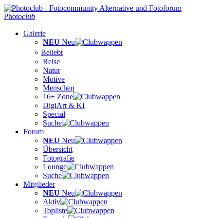
Photo
club
Galerie
NEU
Neu
Beliebt
Reise
Natur
Motive
Menschen
16+ Zone
DigiArt & KI
Special
Suche
Forum
NEU
Neu
Übersicht
Fotografie
Lounge
Suche
Mitglieder
NEU
Neu
Aktiv
Topliste