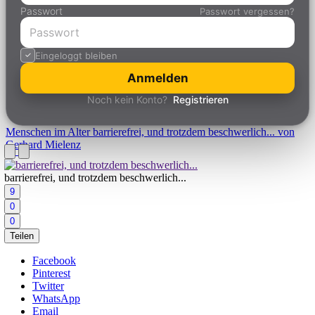
Passwort
Passwort vergessen?
Eingeloggt bleiben
Anmelden
Noch kein Konto?
Registrieren
Menschen im Alter
barrierefrei, und trotzdem beschwerlich... von
Gerhard Mielenz
barrierefrei, und trotzdem beschwerlich...
9
0
0
Teilen
Facebook
Pinterest
Twitter
WhatsApp
Email