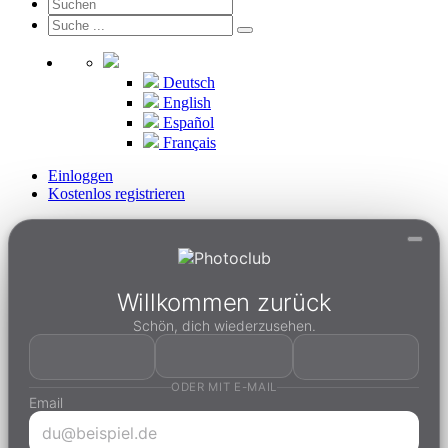
Deutsch
English
Español
Français
Einloggen
Kostenlos registrieren
Willkommen zurück
Schön, dich wiederzusehen.
ODER MIT E-MAIL
Email