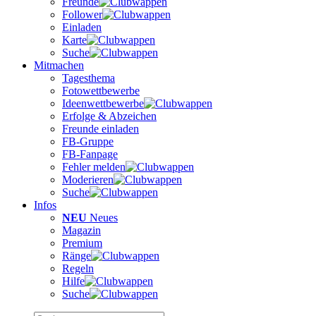
Freunde
Follower
Einladen
Karte
Suche
Mitmachen
Tagesthema
Fotowettbewerbe
Ideenwettbewerbe
Erfolge & Abzeichen
Freunde einladen
FB-Gruppe
FB-Fanpage
Fehler melden
Moderieren
Suche
Infos
NEU
Neues
Magazin
Premium
Ränge
Regeln
Hilfe
Suche