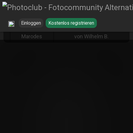
Einloggen
Kostenlos registrieren
Altes &
Let the music play ...
Marodes
von Wilhelm B.