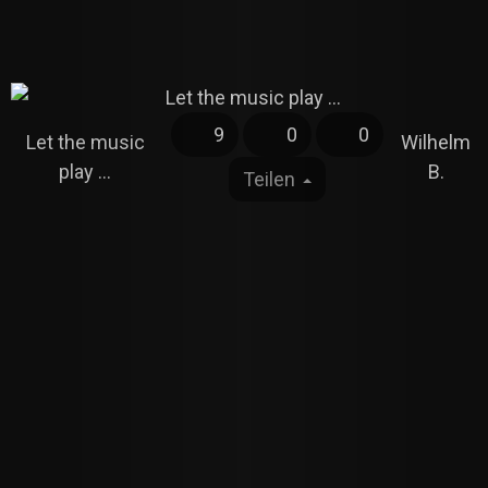
9
0
0
Let the music
Wilhelm
play ...
B.
Teilen