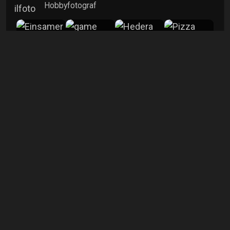
Hobbyfotograf
mehr
Info
Aufrufe
2758
Kommentare
1
Veröffentlicht
17.09.2025
Lizenz