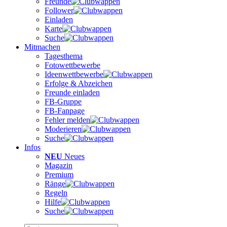
Freunde
Follower
Einladen
Karte
Suche
Mitmachen
Tagesthema
Fotowettbewerbe
Ideenwettbewerbe
Erfolge & Abzeichen
Freunde einladen
FB-Gruppe
FB-Fanpage
Fehler melden
Moderieren
Suche
Infos
NEU
Neues
Magazin
Premium
Ränge
Regeln
Hilfe
Suche