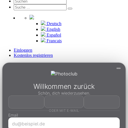
Deutsch
English
Español
Français
Einloggen
Kostenlos registrieren
Willkommen zurück
Schön, dich wiederzusehen.
ODER MIT E-MAIL
Email