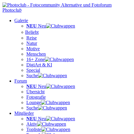
Photo
club
Galerie
NEU
Neu
Beliebt
Reise
Natur
Motive
Menschen
16+ Zone
DigiArt & KI
Special
Suche
Forum
NEU
Neu
Übersicht
Fotografie
Lounge
Suche
Mitglieder
NEU
Neu
Aktiv
Topliste