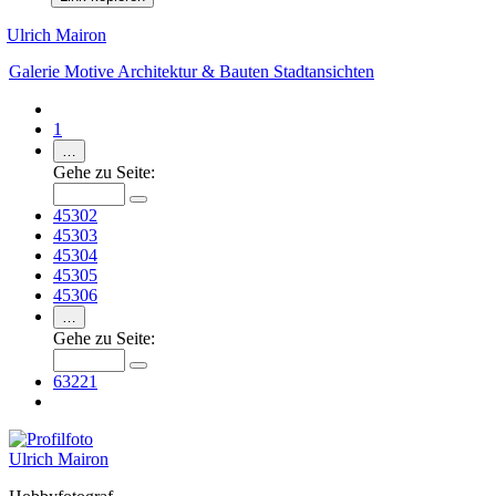
Ulrich Mairon
Galerie
Motive
Architektur & Bauten
Stadtansichten
1
…
Gehe zu Seite:
45302
45303
45304
45305
45306
…
Gehe zu Seite:
63221
Ulrich Mairon