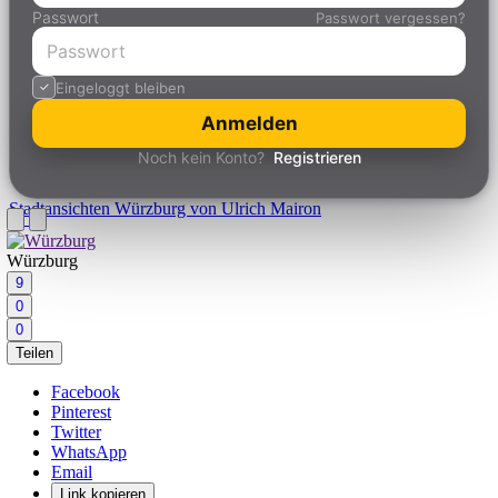
Passwort
Passwort vergessen?
Eingeloggt bleiben
Anmelden
Noch kein Konto?
Registrieren
Stadtansichten
Würzburg von Ulrich Mairon
Würzburg
9
0
0
Teilen
Facebook
Pinterest
Twitter
WhatsApp
Email
Link kopieren