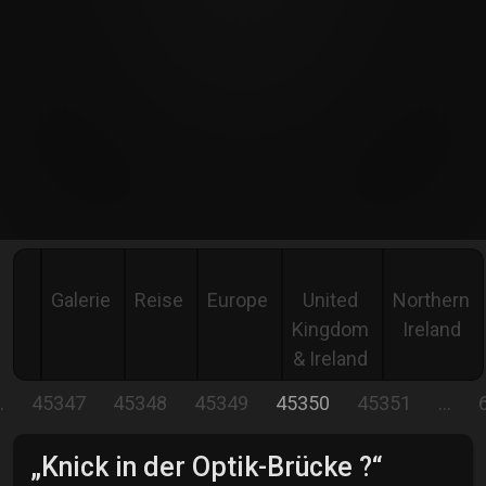
Galerie
Reise
Europe
United
Northern
Kingdom
Ireland
& Ireland
…
45347
45348
45349
45350
45351
…
„Knick in der Optik-Brücke ?“