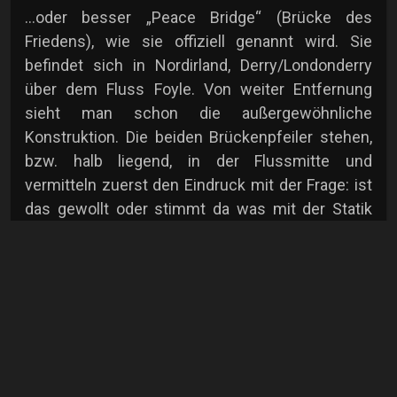
...oder besser „Peace Bridge“ (Brücke des
Friedens), wie sie offiziell genannt wird. Sie
befindet sich in Nordirland, Derry/Londonderry
über dem Fluss Foyle. Von weiter Entfernung
sieht man schon die außergewöhnliche
Konstruktion. Die beiden Brückenpfeiler stehen,
bzw. halb liegend, in der Flussmitte und
vermitteln zuerst den Eindruck mit der Frage: ist
das gewollt oder stimmt da was mit der Statik
nicht ?
Aber kommt man näher, erkennt man sofort, dass
es sich hier um eine moderne und
ausdrucksstarke Brücke handelt, die zudem noch
S-förmig in der Lauffläche gebogen ist. Im
Grunde genommen ein Kunstwerk der
Brückentechnik.