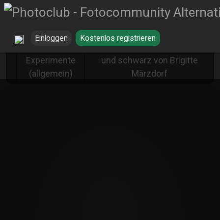
Einloggen
Kostenlos registrieren
gelb inmitten von grau
Experimente
und schwarz von Brigitte
(allgemein)
Märzdorf