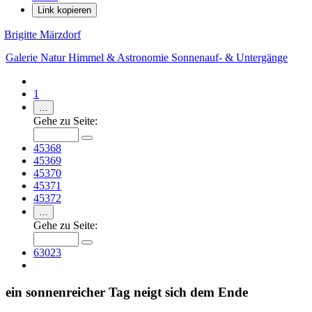
Link kopieren
Brigitte Märzdorf
Galerie
Natur
Himmel & Astronomie
Sonnenauf- & Untergänge
1
…
Gehe zu Seite:
45368
45369
45370
45371
45372
…
Gehe zu Seite:
63023
ein sonnenreicher Tag neigt sich dem Ende