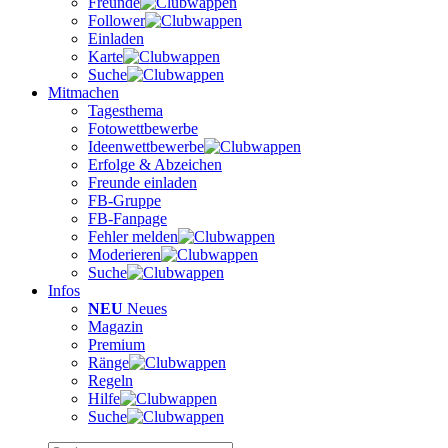
Freunde
Follower
Einladen
Karte
Suche
Mitmachen
Tagesthema
Fotowettbewerbe
Ideenwettbewerbe
Erfolge & Abzeichen
Freunde einladen
FB-Gruppe
FB-Fanpage
Fehler melden
Moderieren
Suche
Infos
NEU
Neues
Magazin
Premium
Ränge
Regeln
Hilfe
Suche