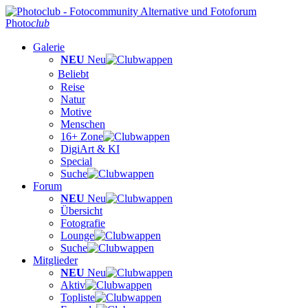
Photo
club
Galerie
NEU
Neu
Beliebt
Reise
Natur
Motive
Menschen
16+ Zone
DigiArt & KI
Special
Suche
Forum
NEU
Neu
Übersicht
Fotografie
Lounge
Suche
Mitglieder
NEU
Neu
Aktiv
Topliste