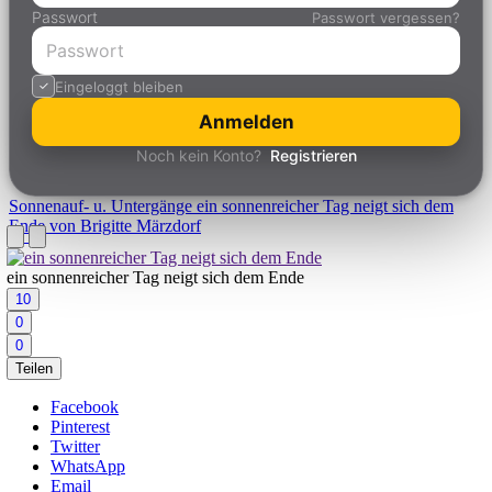
Passwort
Passwort vergessen?
Eingeloggt bleiben
Anmelden
Noch kein Konto?
Registrieren
Sonnenauf- u. Untergänge
ein sonnenreicher Tag neigt sich dem
Ende von Brigitte Märzdorf
ein sonnenreicher Tag neigt sich dem Ende
10
0
0
Teilen
Facebook
Pinterest
Twitter
WhatsApp
Email