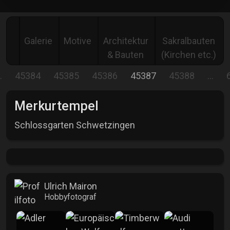
Galerie
Motive
Architektur
Sakralbauten
& Bauten
(Kirchen etc.)
…
45384
45385
45386
45387
45388
…
Merkurtempel
Schlossgarten Schwetzingen
Ulrich Mairon
Hobbyfotograf