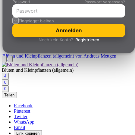
Passwort
Passwort vergessen?
Eingeloggt bleiben
Anmelden
Noch kein Konto?
Registrieren
Blüten und Kleinpflanzen (allgemein)
von Andreas Mettgen
Blüten und Kleinpflanzen (allgemein)
4
0
0
Teilen
Facebook
Pinterest
Twitter
WhatsApp
Email
Link kopieren