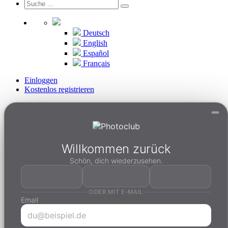
Deutsch
English
Español
Français
Einloggen
Kostenlos registrieren
Willkommen zurück
Schön, dich wiederzusehen.
ODER MIT E-MAIL
Email