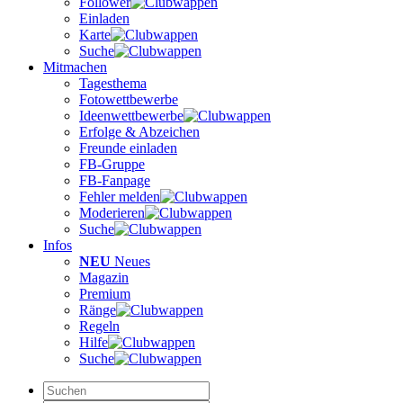
Follower
Einladen
Karte
Suche
Mitmachen
Tagesthema
Fotowettbewerbe
Ideenwettbewerbe
Erfolge & Abzeichen
Freunde einladen
FB-Gruppe
FB-Fanpage
Fehler melden
Moderieren
Suche
Infos
NEU
Neues
Magazin
Premium
Ränge
Regeln
Hilfe
Suche