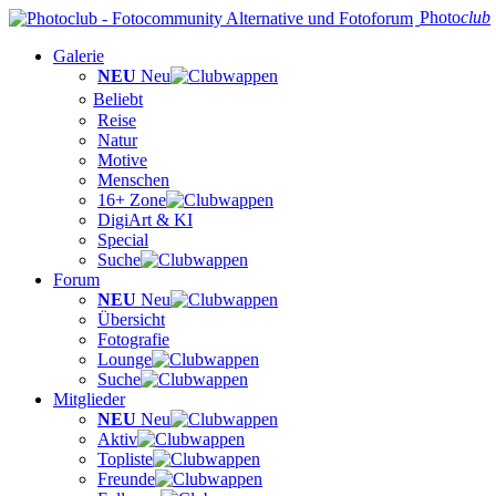
Photo
club
Galerie
NEU
Neu
Beliebt
Reise
Natur
Motive
Menschen
16+ Zone
DigiArt & KI
Special
Suche
Forum
NEU
Neu
Übersicht
Fotografie
Lounge
Suche
Mitglieder
NEU
Neu
Aktiv
Topliste
Freunde