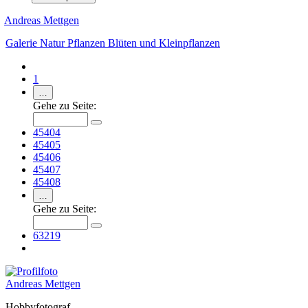
Andreas Mettgen
Galerie
Natur
Pflanzen
Blüten und Kleinpflanzen
1
…
Gehe zu Seite:
45404
45405
45406
45407
45408
…
Gehe zu Seite:
63219
Andreas Mettgen
Hobbyfotograf