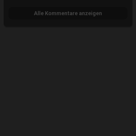
Alle
Kommentare anzeigen
Alex Maus
Hobbyfotograf
18+
mehr
Info
Aufrufe
13219