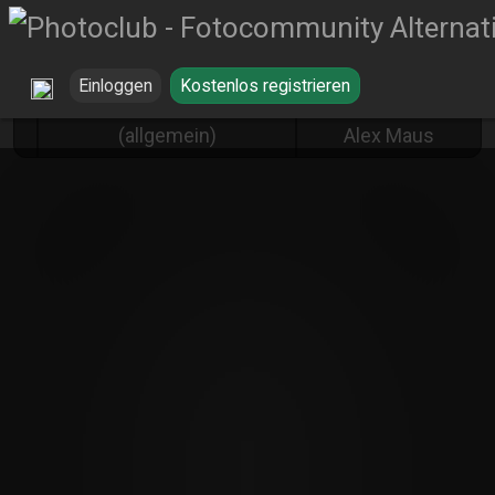
Einloggen
Kostenlos registrieren
Architektur & Bauten
Hotel von
(allgemein)
Alex Maus