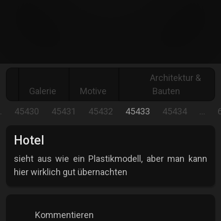
Architektur &
Galerie
Motive
Bauten
…
45430
45431
45432
45433
45434
…
Hotel
sieht aus wie ein Plastikmodell, aber man kann
hier wirklich gut übernachten
Kommentieren