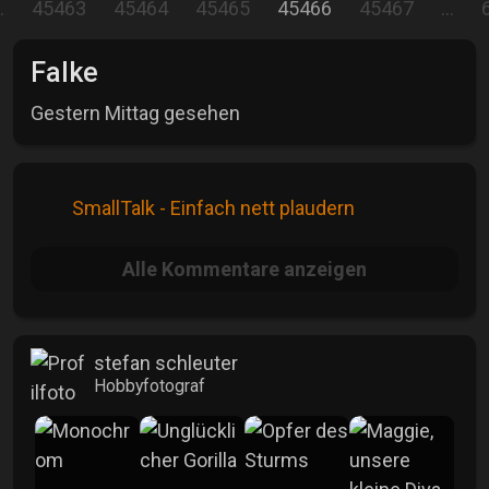
…
45463
45464
45465
45466
45467
…
Falke
Gestern Mittag gesehen
SmallTalk - Einfach nett plaudern
Alle
Kommentare anzeigen
stefan schleuter
Hobbyfotograf