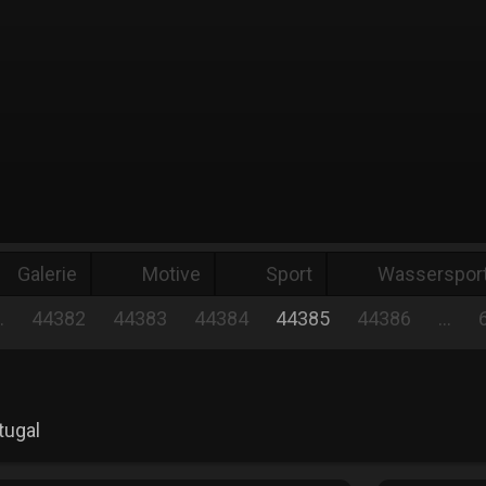
Galerie
Motive
Sport
Wassersport
…
44382
44383
44384
44385
44386
…
tugal