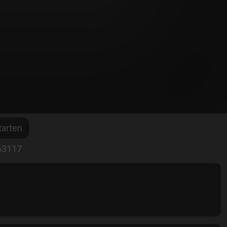
arten
63117