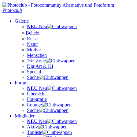
Photo
club
Galerie
NEU
Neu
Beliebt
Reise
Natur
Motive
Menschen
16+ Zone
DigiArt & KI
Special
Suche
Forum
NEU
Neu
Übersicht
Fotografie
Lounge
Suche
Mitglieder
NEU
Neu
Aktiv
Topliste