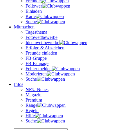
Freunde
Follower
Einladen
Karte
Suche
Mitmachen
Tagesthema
Fotowettbewerbe
Ideenwettbewerbe
Erfolge & Abzeichen
Freunde einladen
FB-Gruppe
FB-Fanpage
Fehler melden
Moderieren
Suche
Infos
NEU
Neues
Magazin
Premium
Ränge
Regeln
Hilfe
Suche