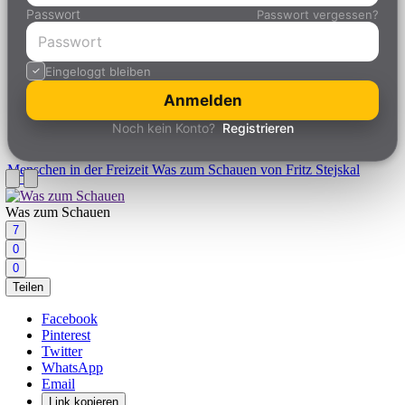
Passwort
Passwort vergessen?
Eingeloggt bleiben
Anmelden
Noch kein Konto?
Registrieren
Menschen in der Freizeit
Was zum Schauen von Fritz Stejskal
Was zum Schauen
7
0
0
Teilen
Facebook
Pinterest
Twitter
WhatsApp
Email
Link kopieren