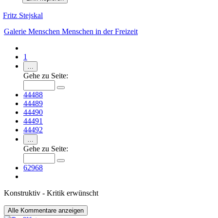
Fritz Stejskal
Galerie
Menschen
Menschen in der Freizeit
1
…
Gehe zu Seite:
44488
44489
44490
44491
44492
…
Gehe zu Seite:
62968
Konstruktiv - Kritik erwünscht
Alle
Kommentare anzeigen