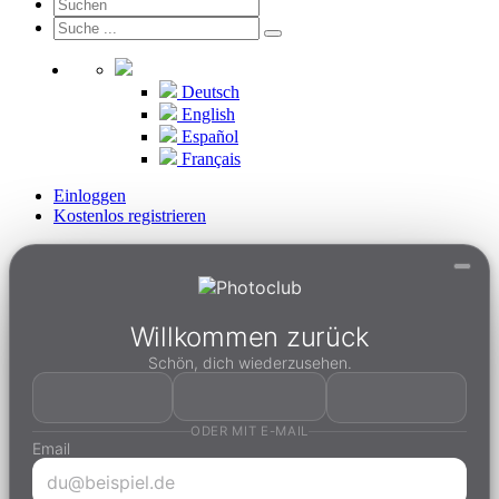
Deutsch
English
Español
Français
Einloggen
Kostenlos registrieren
Willkommen zurück
Schön, dich wiederzusehen.
ODER MIT E-MAIL
Email