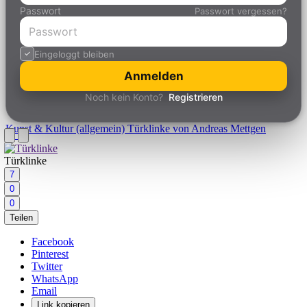
Passwort
Passwort vergessen?
Eingeloggt bleiben
Anmelden
Noch kein Konto?
Registrieren
Kunst & Kultur (allgemein)
Türklinke von Andreas Mettgen
Türklinke
7
0
0
Teilen
Facebook
Pinterest
Twitter
WhatsApp
Email
Link kopieren