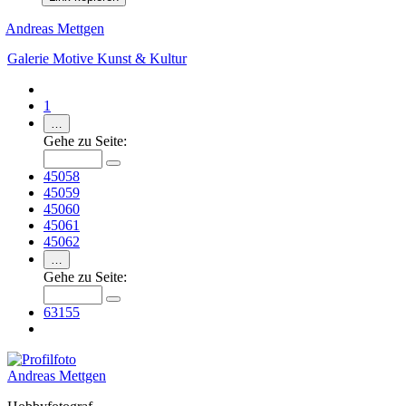
Andreas Mettgen
Galerie
Motive
Kunst & Kultur
1
…
Gehe zu Seite:
45058
45059
45060
45061
45062
…
Gehe zu Seite:
63155
Andreas Mettgen