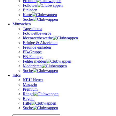
Freunde
Follower
Einladen
Karte
Suche
Mitmachen
Tagesthema
Fotowettbewerbe
Ideenwettbewerbe
Erfolge & Abzeichen
Freunde einladen
FB-Gruppe
FB-Fanpage
Fehler melden
Moderieren
Suche
Infos
NEU
Neues
Magazin
Premium
Ränge
Regeln
Hilfe
Suche