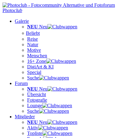
Photo
club
Galerie
NEU
Neu
Beliebt
Reise
Natur
Motive
Menschen
16+ Zone
DigiArt & KI
Special
Suche
Forum
NEU
Neu
Übersicht
Fotografie
Lounge
Suche
Mitglieder
NEU
Neu
Aktiv
Topliste