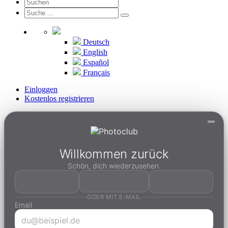
Deutsch
English
Español
Français
Einloggen
Kostenlos registrieren
Willkommen zurück
Schön, dich wiederzusehen.
ODER MIT E-MAIL
Email