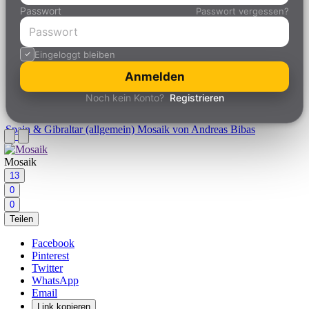
Passwort
Passwort vergessen?
Eingeloggt bleiben
Anmelden
Noch kein Konto?
Registrieren
Spain & Gibraltar (allgemein)
Mosaik von Andreas Bibas
Mosaik
13
0
0
Teilen
Facebook
Pinterest
Twitter
WhatsApp
Email
Link kopieren