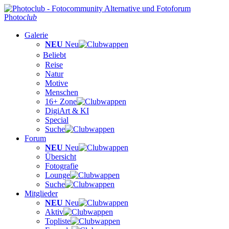
Photo
club
Galerie
NEU
Neu
Beliebt
Reise
Natur
Motive
Menschen
16+ Zone
DigiArt & KI
Special
Suche
Forum
NEU
Neu
Übersicht
Fotografie
Lounge
Suche
Mitglieder
NEU
Neu
Aktiv
Topliste