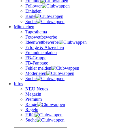
Freunde
Follower
Einladen
Karte
Suche
Mitmachen
Tagesthema
Fotowettbewerbe
Ideenwettbewerbe
Erfolge & Abzeichen
Freunde einladen
FB-Gruppe
FB-Fanpage
Fehler melden
Moderieren
Suche
Infos
NEU
Neues
Magazin
Premium
Ränge
Regeln
Hilfe
Suche