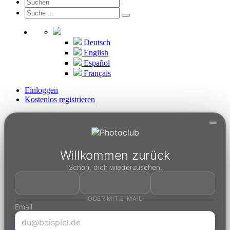
Deutsch
English
Español
Français
Einloggen
Kostenlos registrieren
Willkommen zurück
Schön, dich wiederzusehen.
ODER MIT E-MAIL
Email