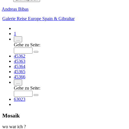
Andreas Bibas
Galerie
Reise
Europe
Spain & Gibraltar
1
…
Gehe zu Seite:
45362
45363
45364
45365
45366
…
Gehe zu Seite:
63023
Mosaik
wo war ich ?