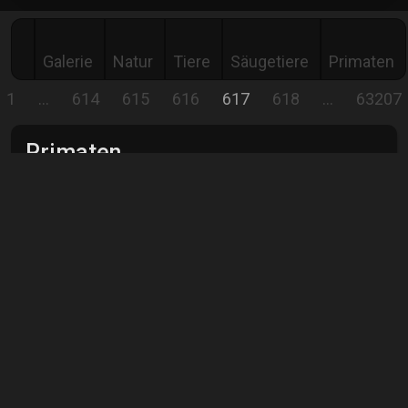
Galerie
Natur
Tiere
Säugetiere
Primaten
1
…
614
615
616
617
618
…
63207
Primaten
a dreamer...
Comment
Show all
comments
peter bretschneider