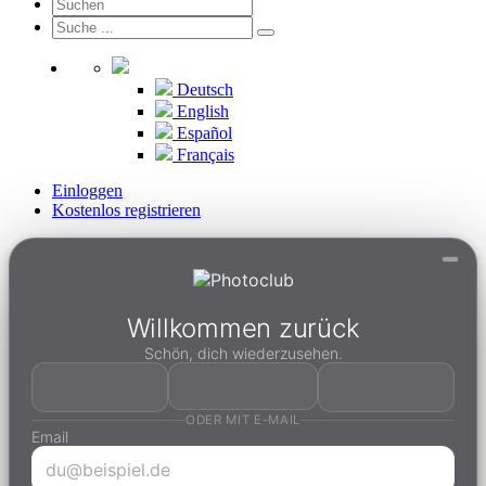
Deutsch
English
Español
Français
Einloggen
Kostenlos registrieren
Willkommen zurück
Schön, dich wiederzusehen.
ODER MIT E-MAIL
Email