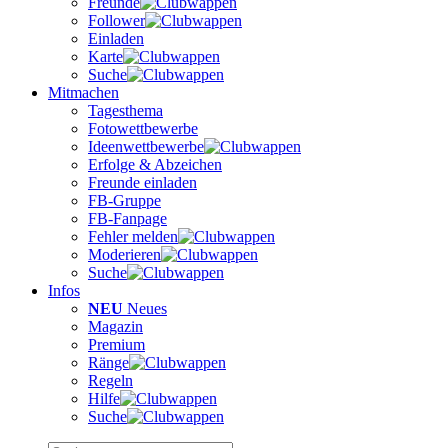
Freunde
Follower
Einladen
Karte
Suche
Mitmachen
Tagesthema
Fotowettbewerbe
Ideenwettbewerbe
Erfolge & Abzeichen
Freunde einladen
FB-Gruppe
FB-Fanpage
Fehler melden
Moderieren
Suche
Infos
NEU
Neues
Magazin
Premium
Ränge
Regeln
Hilfe
Suche