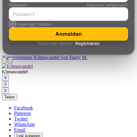
Passwort
Passwort vergessen?
Eingeloggt bleiben
Anmelden
Noch kein Konto?
Registrieren
Naturereignisse
Klimawandel von Harry M.
Klimawandel
9
0
0
Teilen
Facebook
Pinterest
Twitter
WhatsApp
Email
Link kopieren