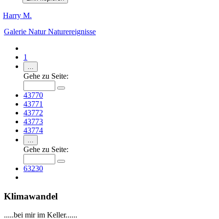
Harry M.
Galerie
Natur
Naturereignisse
1
…
Gehe zu Seite:
43770
43771
43772
43773
43774
…
Gehe zu Seite:
63230
Klimawandel
.....bei mir im Keller......