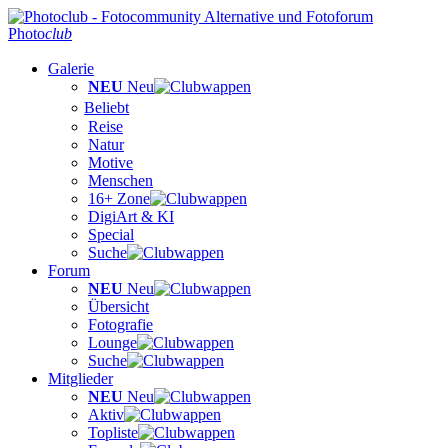
Photo
club
Galerie
NEU
Neu
Beliebt
Reise
Natur
Motive
Menschen
16+ Zone
DigiArt & KI
Special
Suche
Forum
NEU
Neu
Übersicht
Fotografie
Lounge
Suche
Mitglieder
NEU
Neu
Aktiv
Topliste