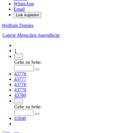
WhatsApp
Email
Link kopieren
Wolfram Damies
Galerie
Menschen
Jugendliche
1
…
Gehe zu Seite:
43776
43777
43778
43779
43780
…
Gehe zu Seite:
63040