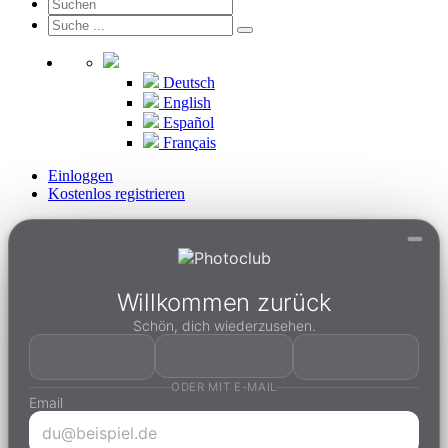
Deutsch
English
Español
Français
Einloggen
Kostenlos registrieren
Willkommen zurück
Schön, dich wiederzusehen.
ODER MIT E-MAIL
Email