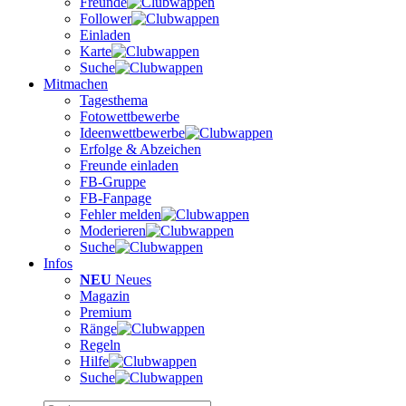
Freunde
Follower
Einladen
Karte
Suche
Mitmachen
Tagesthema
Fotowettbewerbe
Ideenwettbewerbe
Erfolge & Abzeichen
Freunde einladen
FB-Gruppe
FB-Fanpage
Fehler melden
Moderieren
Suche
Infos
NEU
Neues
Magazin
Premium
Ränge
Regeln
Hilfe
Suche