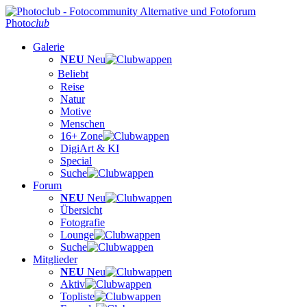
Photo
club
Galerie
NEU
Neu
Beliebt
Reise
Natur
Motive
Menschen
16+ Zone
DigiArt & KI
Special
Suche
Forum
NEU
Neu
Übersicht
Fotografie
Lounge
Suche
Mitglieder
NEU
Neu
Aktiv
Topliste