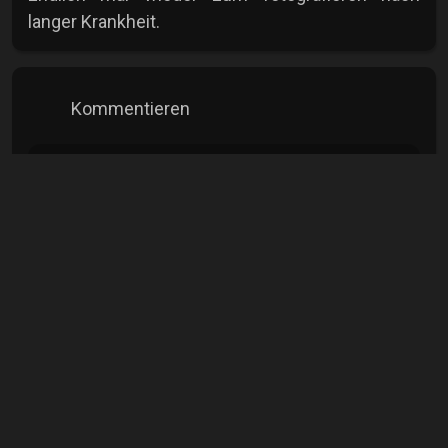
langer Krankheit.
Kommentieren
Alle
Kommentare anzeigen
Kay Krüger
Hobbyfotograf
mehr