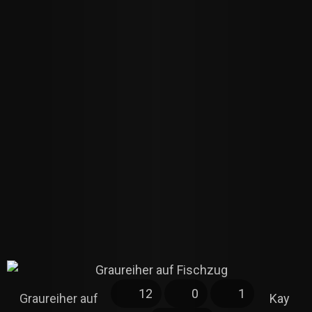
12
0
1
Graureiher auf
Kay