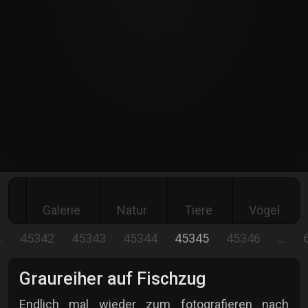
Galerie
Natur
Tiere
Vögel
…
45342
45343
45344
45345
45346
…
Graureiher auf Fischzug
Endlich mal wieder zum fotografieren nach