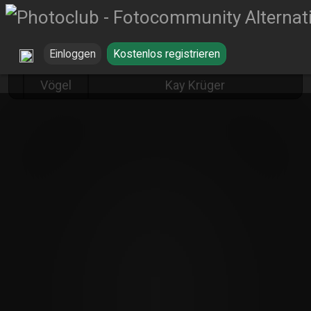
Einloggen
Kostenlos registrieren
Graureiher auf Fischzug von
Vögel
Kay Krüger