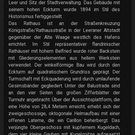
Leer und Sitz der Stadtverwaltung. Das Gebäude mit
seinem hohen Eckturm wurde 1894 im Stil des
Historismus fertiggestellt.
Das Rathaus ist an der Straßenkreuzung
Königstraße/Rathausstraße in der Leeraner Altstadt
gegenüber der Alte Waage westlich des Hafens
errichtet. Im Stil repräsentativer flandrinischer
Rathäuser mit hohem Belfried wurde roter Backstein
mit Gliederungselementen aus hellem Werkstein
verwendet. Der winkelförmige Bau wird durch den
Eckturm auf quadratischem Grundriss geprägt. Der
Turmschaft mit Eckquaderung wird durch umlaufende
Gesimsbänder gegliedert. Unter der Balustrade sind
an den vier Seiten die großen Zifferblätter der
Turmuhr angebracht. Über der Aussichtsplattform, die
eine Höhe von 28,4 Metern erreicht, erhebt sich der
zweigeschossige, oktogonale Helmaufbau mit einer
offenen Laterne, die ein Carillon beherbergt. Das
verjüngte Obergeschoss mit kupfernem Kugeldach,
dem vier kleine Gauben mit Kugelspitze aufgesetzt